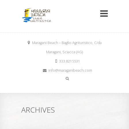
Maragani Beach – Baglio Agrituristico, C/da
Maragani, Sciacca (AG)
333.8215531
info@maraganibeach.com
ARCHIVES