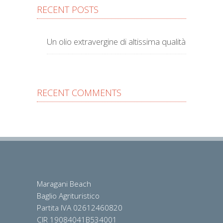
RECENT POSTS
Un olio extravergine di altissima qualità
RECENT COMMENTS
Maragani Beach
Baglio Agrituristico
Partita IVA 02612460820
CIR 19084041B534001