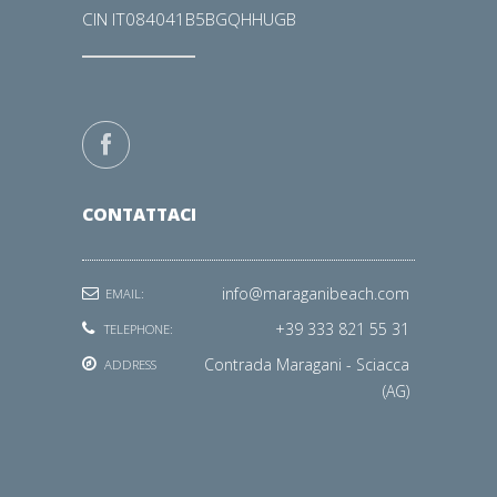
CIN IT084041B5BGQHHUGB
CONTATTACI
info@maraganibeach.com
EMAIL:
+39 333 821 55 31
TELEPHONE:
Contrada Maragani - Sciacca
ADDRESS
(AG)